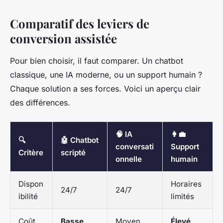
Comparatif des leviers de
conversion assistée
Pour bien choisir, il faut comparer. Un chatbot
classique, une IA moderne, ou un support humain ?
Chaque solution a ses forces. Voici un aperçu clair
des différences.
🧠 IA
👩‍💼
🔍
🤖 Chatbot
conversati
Support
Critère
scripté
onnelle
humain
Dispon
Horaires
24/7
24/7
ibilité
limités
Coût
Basse
Moyen
Élevé