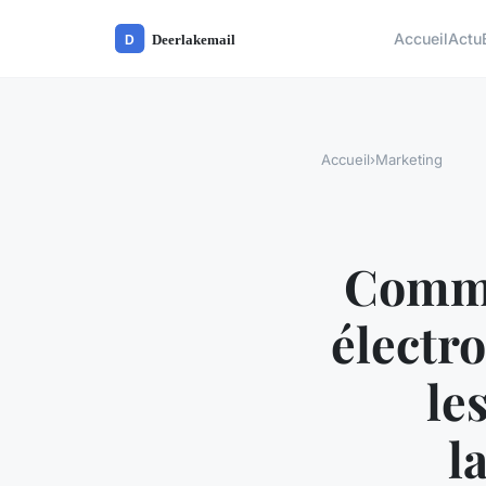
Accueil
Actu
Accueil
›
Marketing
Comme
électro
le
l