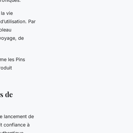
troniques.
la vie
’utilisation. Par
bleau
 voyage, de
mme les Pins
roduit
s de
 le lancement de
it confiance à