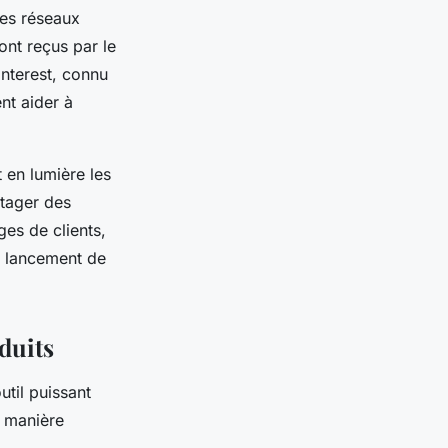
les réseaux
ont reçus par le
interest, connu
nt aider à
 en lumière les
rtager des
es de clients,
re lancement de
duits
util puissant
e manière