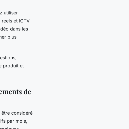
utiliser
s reels et IGTV
idéo dans les
ner plus
estions,
e produit et
cements de
t être considéré
ifs par mois,