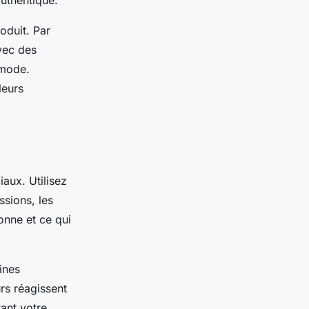
authentique.
oduit. Par
vec des
 mode.
leurs
iaux. Utilisez
ssions, les
onne et ce qui
ines
rs réagissent
tant votre