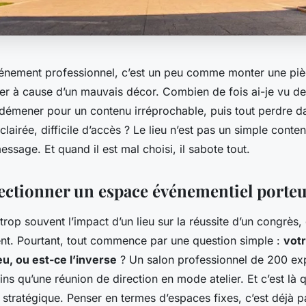
énement professionnel, c’est un peu comme monter une pièc
ler à cause d’un mauvais décor. Combien de fois ai-je vu d
démener pour un contenu irréprochable, puis tout perdre da
lairée, difficile d’accès ? Le lieu n’est pas un simple contena
ssage. Et quand il est mal choisi, il sabote tout.
électionner un espace événementiel porteu
rop souvent l’impact d’un lieu sur la réussite d’un congrès,
nt. Pourtant, tout commence par une question simple :
vot
ieu, ou est-ce l’inverse
? Un salon professionnel de 200 ex
s qu’une réunion de direction en mode atelier. Et c’est là 
 stratégique. Penser en termes d’espaces fixes, c’est déjà pa