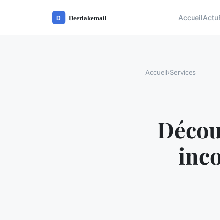
Accueil
Actu
Accueil
›
Services
Découv
inc