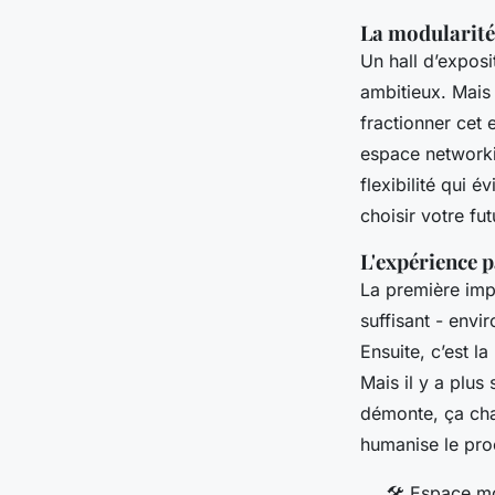
La modularité
Un hall d’expos
ambitieux. Mais 
fractionner cet 
espace network
flexibilité qui 
choisir votre f
L'expérience p
La première impr
suffisant - envi
Ensuite, c’est l
Mais il y a plus 
démonte, ça chan
humanise le pro
🛠️ Espace m