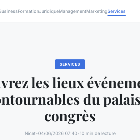
Business
Formation
Juridique
Management
Marketing
Services
SERVICES
rez les lieux événem
ontournables du palais
congrès
Nicet
•
04/06/2026 07:40
•
10 min de lecture