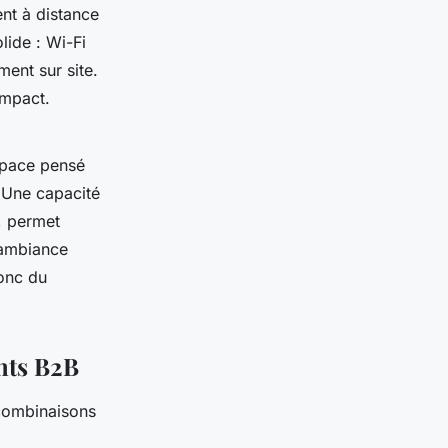
ent à distance
lide : Wi-Fi
ment sur site.
impact.
espace pensé
. Une capacité
, permet
e ambiance
donc du
nts B2B
combinaisons