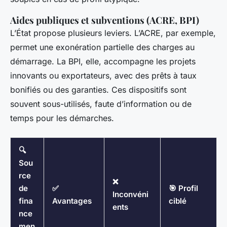
Aides publiques et subventions (ACRE, BPI)
L’État propose plusieurs leviers. L’ACRE, par exemple,
permet une exonération partielle des charges au
démarrage. La BPI, elle, accompagne les projets
innovants ou exportateurs, avec des prêts à taux
bonifiés ou des garanties. Ces dispositifs sont
souvent sous-utilisés, faute d’information ou de
temps pour les démarches.
🔍
Sou
rce
❌
de
✅
🎯 Profil
Inconvéni
fina
Avantages
ciblé
ents
nce
men