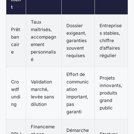
t
Taux
Dossier
Entreprise
Prêt
maîtrisés,
exigeant,
s stables,
ban
accompagn
garanties
chiffre
cair
ement
souvent
d’affaires
e
personnalis
requises
régulier
é
Effort de
Projets
Cro
Validation
communic
innovants,
wdf
marché,
ation
produits
undi
levée sans
important,
grand
ng
dilution
pas
public
garanti
Financeme
Démarche