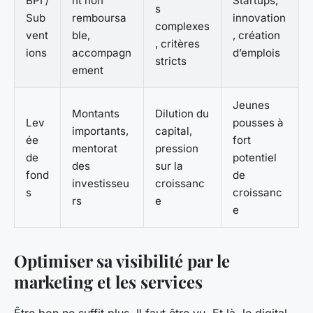
BPI /
nt non
Startups,
s
Sub
remboursa
innovation
complexes
vent
ble,
, création
, critères
ions
accompagn
d’emplois
stricts
ement
Jeunes
Montants
Dilution du
Lev
pousses à
importants,
capital,
ée
fort
mentorat
pression
de
potentiel
des
sur la
fond
de
investisseu
croissanc
s
croissanc
rs
e
e
Optimiser sa visibilité par le
marketing et les services