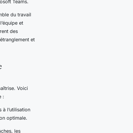
rosoft Teams.
mble du travail
l’équipe et
frent des
d’étranglement et
e
aîtrise. Voici
 :
 l’utilisation
ion optimale.
âches, les