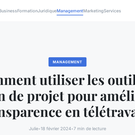
Business
Formation
Juridique
Management
Marketing
Services
MANAGEMENT
ent utiliser les outi
n de projet pour améli
nsparence en télétrava
Julie
•
18 février 2024
•
7 min de lecture