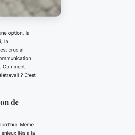
ne option, la
, la
est crucial
 communication
. Comment
létravail ? C’est
ion de
ourd’hui. Même
enjeux liés à la