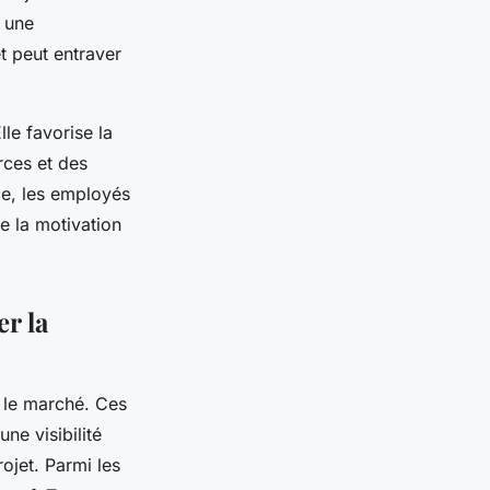
r une
et peut entraver
le favorise la
ces et des
ce, les
employés
e la motivation
er la
r le marché. Ces
ne visibilité
rojet. Parmi les