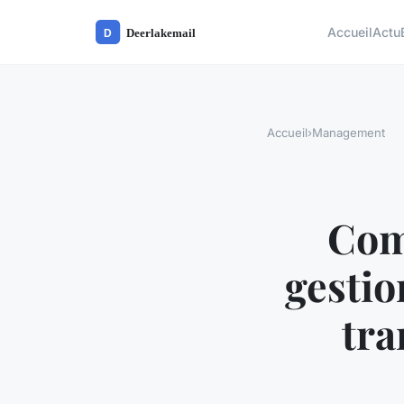
Accueil
Actu
Accueil
›
Management
Comm
gestio
tra