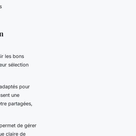
s
en
ir les bons
leur sélection
 adaptés pour
ssent une
être partagées,
i permet de gérer
e claire de