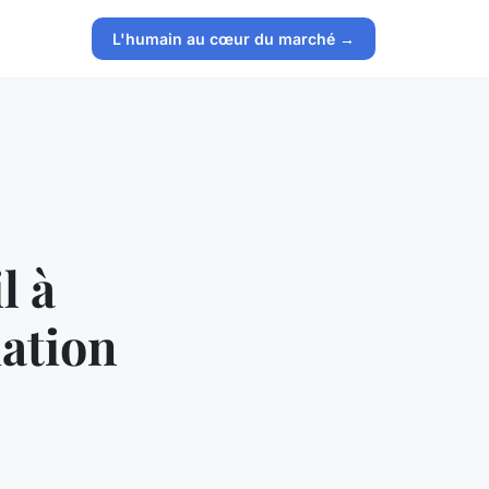
L'humain au cœur du marché →
l à
uation