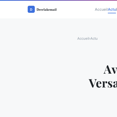
Accueil
Actu
Accueil
›
Actu
Av
Versa