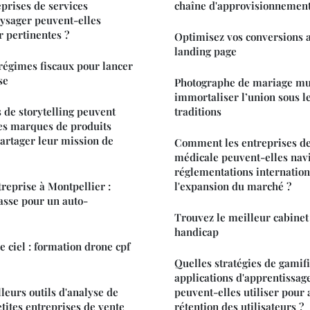
prises de services
chaîne d'approvisionnement
sager peuvent-elles
r pertinentes ?
Optimisez vos conversions a
landing page
 régimes fiscaux pour lancer
se
Photographe de mariage mu
immortaliser l’union sous l
 de storytelling peuvent
traditions
 les marques de produits
artager leur mission de
Comment les entreprises de
médicale peuvent-elles nav
réglementations internation
treprise à Montpellier :
l'expansion du marché ?
asse pour un auto-
Trouvez le meilleur cabinet
handicap
e ciel : formation drone cpf
Quelles stratégies de gamifi
applications d'apprentissag
leurs outils d'analyse de
peuvent-elles utiliser pour
tites entreprises de vente
rétention des utilisateurs ?