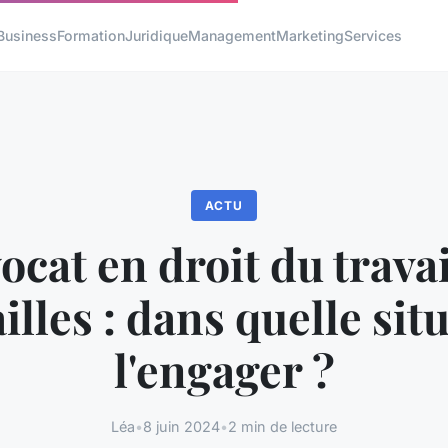
Business
Formation
Juridique
Management
Marketing
Services
ACTU
ocat en droit du travai
illes : dans quelle sit
l'engager ?
Léa
•
8 juin 2024
•
2 min de lecture