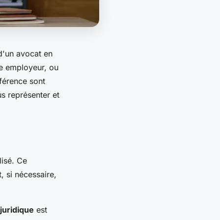
 d'un avocat en
tre employeur, ou
fférence sont
us représenter et
lisé. Ce
, si nécessaire,
juridique
est