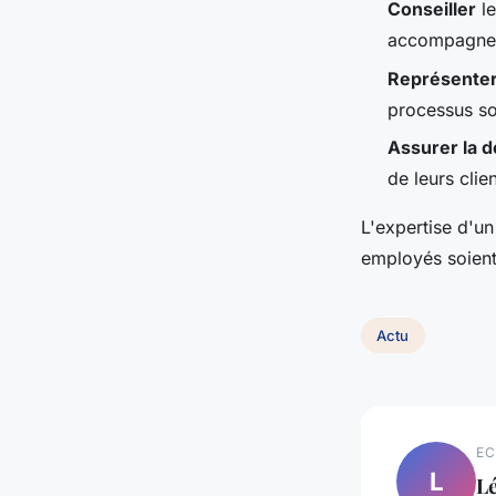
Conseiller
le
accompagneme
Représente
processus so
Assurer la 
de leurs clie
L'expertise d'un
employés soient
Actu
EC
L
L