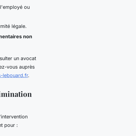
 l'employé ou
rmité légale.
mentaires non
nsulter un avocat
dez-vous auprès
ts-lebouard.fr
.
rimination
l'intervention
nt pour :